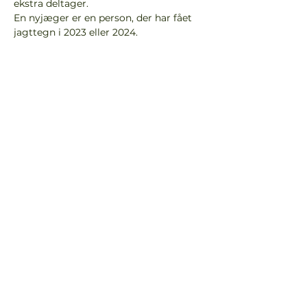
ekstra deltager.
En nyjæger er en person, der har fået 
jagttegn i 2023 eller 2024.
Er der nogen af deltagerne, der kan 
spille på jagthorn, så tag det med.
OBS! Da der er tale om 
heldagsjagter, som starter kl. 9.00, 
skal man have madpakke med.
Tilmelding skal ske senest 7 dage før 
jagten - til Ernst Hansen
Tlf: 28297797
Email: 
hansen007@hotmail.com
Bjerringbro & Omegn
Jagtforening
Jørgens Alle 42, 8850 Bjerringbro
CVR:
39308711