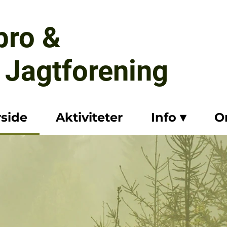
bro &
Jagtforening
rside
Aktiviteter
Info ▾
O